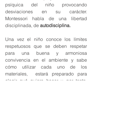
psíquica del niño provocando 
desviaciones en su carácter. 
Montessori habla de una libertad 
disciplinada, de 
autodisciplina.
Una vez el niño conoce los límites 
respetuosos que se deben respetar 
para una buena y armoniosa 
convivencia en el ambiente y sabe 
cómo utilizar cada uno de los 
materiales,  estará preparado para 
elegir qué quiere hacer y, por tanto, 
podrá moverse por el ambiente 
libremente eligiendo el material o 
actividad y realizarla cuantas veces 
quiera aprendiendo y disfrutando de 
ello. 